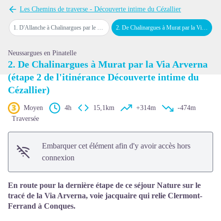
Voir l'image en plein écran
Les Chemins de traverse - Découverte intime du Cézallier
1
.
D'Allanche à Chalinargues par le Bois de la Pinatelle (étape 1 de l'itinérance Découverte intime du Cézallier)
2
.
De Chalinargues à Murat par la Via Arverna (étape 2 de l'itinérance Découverte intime du Cézallier)
Neussargues en Pinatelle
2. De Chalinargues à Murat par la Via Arverna
(étape 2 de l'itinérance Découverte intime du
Cézallier)
Moyen
4h
15,1km
+314m
-474m
Traversée
Embarquer cet élément afin d'y avoir accès hors
connexion
En route pour la dernière étape de ce séjour Nature sur le
tracé de la Via Arverna, voie jacquaire qui relie Clermont-
Ferrand à Conques.