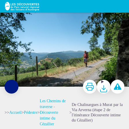
De Chalinargues à Murat par la Via Arverna (étape 2 de l'itinérance Découverte intime du Cézallier)
En route pour Murat - Les Argonautes
Imprimer
Télécharger
Signaler 
Les Chemins de
De Chalinargues à Murat par la
traverse -
Via Arverna (étape 2 de
>>
Accueil
>
Pédestre
>
Découverte
>
l'itinérance Découverte intime
intime du
du Cézallier)
Cézallier