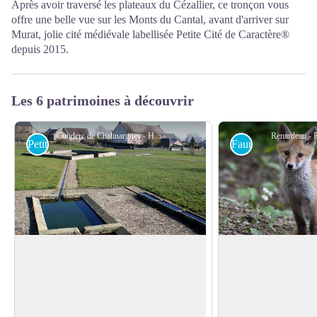
Après avoir traversé les plateaux du Cézallier, ce tronçon vous
offre une belle vue sur les Monts du Cantal, avant d'arriver sur
Murat, jolie cité médiévale labellisée Petite Cité de Caractère®
depuis 2015.
Les 6 patrimoines à découvrir
Couderc de Chalinargues - Hautes Terres Tourisme
Renardeau - 
Petit patrimoine
Faune
Le couderc de Chalinargues
Le Renard roux
Cette esplanade sur laquelle vous pouvez
Sa silhouette est car
observer des bassins est un ancien
canidé. Son museau e
Voir l'image en plein écran
couderc. Les coudercs étaient des
oreilles sont grandes