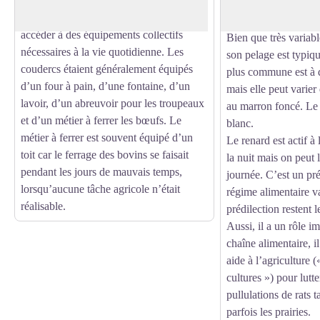
espaces communaux, mis à disposition
extrémités noires et 
des habitants, sur lesquels ils pouvaient
et touffue.
accéder à des équipements collectifs
Bien que très variabl
nécessaires à la vie quotidienne. Les
son pelage est typiqu
coudercs étaient généralement équipés
plus commune est à 
d’un four à pain, d’une fontaine, d’un
mais elle peut varier
lavoir, d’un abreuvoir pour les troupeaux
au marron foncé. Le 
et d’un métier à ferrer les bœufs. Le
blanc.
métier à ferrer est souvent équipé d’un
Le renard est actif à
toit car le ferrage des bovins se faisait
la nuit mais on peut 
pendant les jours de mauvais temps,
journée. C’est un pré
lorsqu’aucune tâche agricole n’était
régime alimentaire va
réalisable.
prédilection restent 
Aussi, il a un rôle i
chaîne alimentaire, 
aide à l’agriculture (
cultures ») pour
lutt
pullulations de rats 
parfois les prairies.