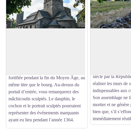
L'église romane Saint-Jean-Baptiste
Un muret en pierre
La pierre sèche est 
Vestige de l’ancien prieuré d’Allanche,
construction d’origin
cette église romane a été construite
Voir l'image en plein écran
Elle est née au Néoli
pendant le 12e siècle par les moines
l’Homme a commencé 
bénédictins de la Chaise-Dieu. Comme
La construction a ét
en témoignent ses deux tours, elle a été
siècle par la Républ
fortifiée pendant la fin du Moyen Âge, au
réaliser les murs de
même titre que le bourg. Au-dessus du
indispensables aux cu
portail d’entrée, vous remarquerez des
Son assemblage ne fa
mâchicoulis sculptés. Le dauphin, le
mortier et ne génère 
cochon et le portrait sculptés pourraient
bien que, s’il s’effon
représenter des événements marquants
immédiatement réutil
ayant eu lieu pendant l’année 1364.