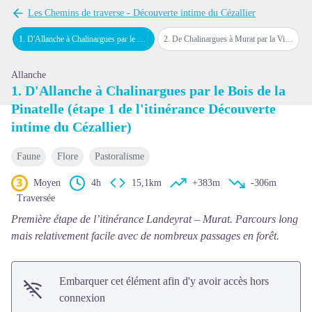
Voir l'image en plein écran
Les Chemins de traverse - Découverte intime du Cézallier
1
.
D'Allanche à Chalinargues par le Bois de la Pinatelle (étape 1 de l'itinérance Découverte intime du Cézallier)
2
.
De Chalinargues à Murat par la Via Arverna (étape 2 de l'itinérance Découverte intime du Cézallier)
Allanche
1. D'Allanche à Chalinargues par le Bois de la
Pinatelle (étape 1 de l'itinérance Découverte
intime du Cézallier)
Faune
Flore
Pastoralisme
Moyen
4h
15,1km
+383m
-306m
Traversée
Première étape de l’itinérance Landeyrat – Murat. Parcours long
mais relativement facile avec de nombreux passages en forêt.
Embarquer cet élément afin d'y avoir accès hors
connexion