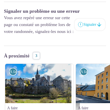
Signaler un problème ou une erreur
Vous avez repéré une erreur sur cette
page ou constaté un problème lors de
Signaler
votre randonnée, signalez-les nous ici :
À proximité
3
A faire
A faire
A faire
A faire
Hautes Terres Tourisme - A