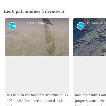
Les 6 patrimoines à découvrir
Vincent Amaridon
Faune
Pastoralisme
L'Alouette des champs
Les tras et burons
Présente dans les prairies, c'est une
On devine encore au
chanteuse infatigable ! On l’entend plus
des estives des « tra
Voir l'image en plein écran
qu’on ne la voit. Son chant peut être émis
creux de cabanes ». 
depuis un perchoir, mais le plus souvent
cavités creusées à f
lors d’un vol sur place. L’alouette grimpe
les bergers à partir 
très haut en voletant pour stationner à 50-
faire des habitats sai
100m, visible comme un point dans le
progressivement été 