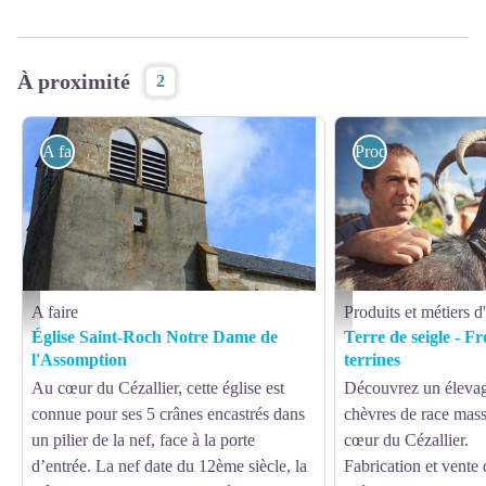
À proximité
2
A faire
Produits et métiers 
A faire
Produits et métiers d'
@API
Terre de seigle - Fromage 
Église Saint-Roch Notre Dame de
Terre de seigle - F
l'Assomption
terrines
Au cœur du Cézallier, cette église est
Découvrez un élevage
connue pour ses 5 crânes encastrés dans
chèvres de race massi
un pilier de la nef, face à la porte
cœur du Cézallier.
d’entrée. La nef date du 12ème siècle, la
Fabrication et vente