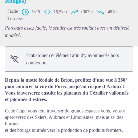
Rouges)
Voir l'image en plein écran
Facile
5h15
16,5km
+382m
-491m
Traversée
Parcours assez facile, le sentier est très roulant avec un dénivelé
modéré.
Embarquer cet élément afin d'y avoir accès hors
connexion
Depuis la motte féodale de Brion, profitez d’une vue à 360°
pour admirer la vue du Forez jusqu’au cirque d’Artoux !
Vous traverserez ensuite les plateaux du Cézallier vallonnés
et jalonnés d’estives.
Cette étape vous fera traverser de grands espaces verts, vous y
apercevrez des Salers, Aubracs et Limousines, mais aussi des
burons
et des bourgs tournés vers la production de produits fermiers.