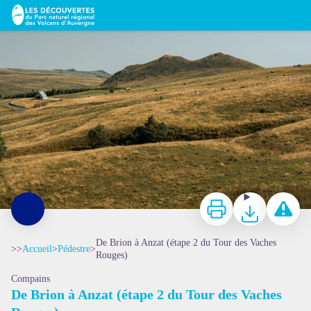
De Brion à Anzat (étape 2 du Tour des Vaches Rouges)
Achile De Lievre
Imprimer
Télécharger
Signaler 
De Brion à Anzat (étape 2 du Tour des Vaches
>>
Accueil
>
Pédestre
>
Rouges)
Compains
De Brion à Anzat (étape 2 du Tour des Vaches