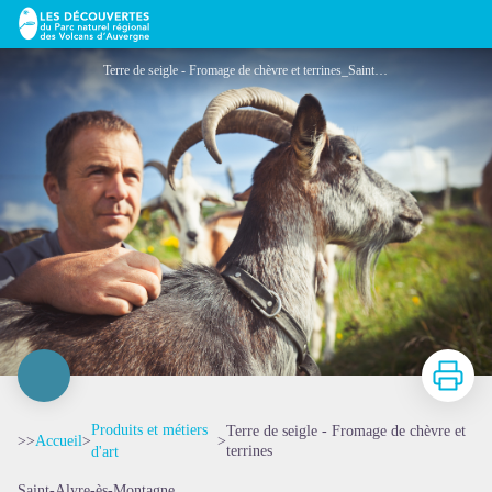
Terre de seigle - Fromage de chèvre et terrines
Terre de seigle - Fromage de chèvre et terrines_Saint-Alyre-ès-Montagne - Eve Lancery
Imprimer
Produits et métiers
Terre de seigle - Fromage de chèvre et
>>
Accueil
>
>
terrines
d'art
Saint-Alyre-ès-Montagne