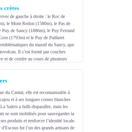
température baisse.
s crêtes
rver de gauche à droite : le Roc de
), le Mont Redon (1580m), le Pas de
e Puy de Sancy (1886m), le Puy Ferrand
ros (1793m) et le Puy de Paillaret
t emblématiques du massif du Sancy, que
atovolcan. Il s’est formé par couches
ve et de cendre au cours de plusieurs
tion des glaciers durant les longues
rès pentus. Enfin l’érosion a achevé de
ers
 du Cantal, elle est reconnaissable à
acajou et à ses longues cornes blanches
La Salers a failli disparaître, mais les
ts se sont mobilisés pour sauvegarder la
es produits et renforcer l’identité locale.
 d'Escous fut l’un des grands artisans de