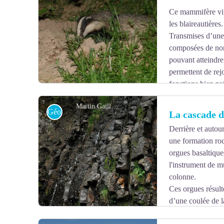
Ce mammifère vit 
Voir l'image en plein écran
les blaireautières.
Transmises d’une 
composées de nom
pouvant atteindre
permettent de re
fonctions bien pré
allaitement, jeux...
Martin Gaillard
Géologie
La cascade d
Derrière et autou
une formation roc
Voir l'image en plein écran
orgues basaltique
l'instrument de m
colonne.
Ces orgues résulte
d’une coulée de l
coulé, elle va se refroidir rapidement et sa surface va 