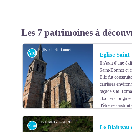
Les 7 patrimoines à découv
Eglise de St Bonnet - RNN Chastreix Sancy
Architecture
Eglise Saint
Il s'agit d'une ég
Saint-Bonnet et 
Elle fut construit
carrières environn
façade sud, l'orn
clocher d'origine 
d'être reconstrui
classée datant de 1561, offerte à l'époque par Catherin
église abritait également une vierge romane en bois, qui
Blaireau - G.Audier
Faune
Le Blaireau 
ressemblance avec la vierge de Montserrat (en Espagne)