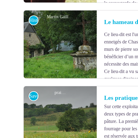
la sauvegarde de 
Martin Gaillard
Histoire
Le hameau 
Ce lieu-dit est l'
Voir l'image en plein écran
enneigés de Chast
murs de pierre so
bénéficier d’un 
nécessite des mai
Ce lieu-dit a vu s
quelques dizaines
centaine d'habitants il y a quelques dizaines d’années.
prairie
Savoir-faire
Les pratiques
Sur cette exploit
deux types de prai
Voir l'image en plein écran
pâture. La premiè
fourrage pour les
est réservée aux 