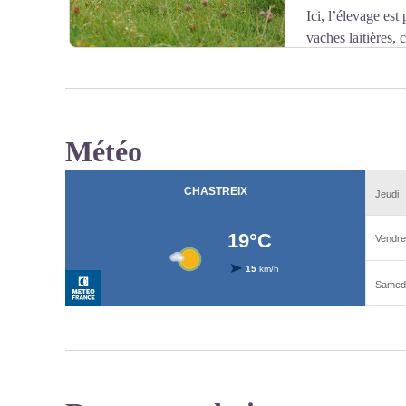
Ici, l’élevage est
vaches laitières, 
Saint-Nectaire d’Auvergne !
Météo
Voir l'image en plein écran