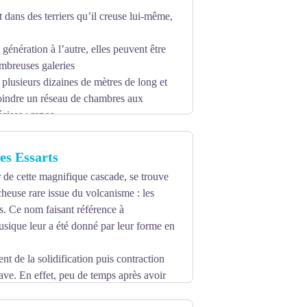
dans des terriers qu’il creuse lui-même,
génération à l’autre, elles peuvent être
breuses galeries
 plusieurs dizaines de mètres de long et
joindre un réseau de chambres aux
cises : repos,
es Essarts
r de cette magnifique cascade, se trouve
heuse rare issue du volcanisme : les
s. Ce nom faisant référence à
usique leur a été donné par leur forme en
nt de la solidification puis contraction
ave. En effet, peu de temps après avoir
se morceler. Ensuite vont se former des