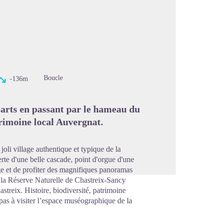
s
image en plein écran
Boucle
-136m
sarts en passant par le hameau du
rimoine local Auvergnat.
oli village authentique et typique de la
verte d'une belle cascade, point d'orgue d'une
ge et de profiter des magnifiques panoramas
 la Réserve Naturelle de Chastreix-Sancy
treix. Histoire, biodiversité, patrimoine
z pas à visiter l’espace muséographique de la