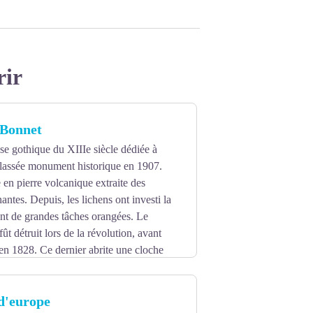
rir
-Bonnet
lise gothique du XIIIe siècle dédiée à
classée monument historique en 1907.
e en pierre volcanique extraite des
antes. Depuis, les lichens ont investi la
ant de grandes tâches orangées. Le
fût détruit lors de la révolution, avant
t en 1828. Ce dernier abrite une cloche
e de Médicis, régente de France. Cette
 selon les dires, avait une très grande
d'europe
. Elle fut volée en 1985.