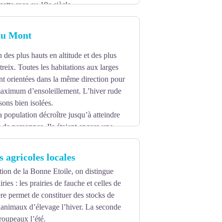
cette race au 19e siècle.
du Mont
un des plus hauts en altitude et des plus
reix. Toutes les habitations aux larges
nt orientées dans la même direction pour
maximum d’ensoleillement. L’hiver rude
sons bien isolées.
a population décroître jusqu’à atteindre
 de personnes. Ils étaient encore une
 agricoles locales
ation de la Bonne Etoile, on distingue
ries : les prairies de fauche et celles de
re permet de constituer des stocks de
 animaux d’élevage l’hiver. La seconde
troupeaux l’été.