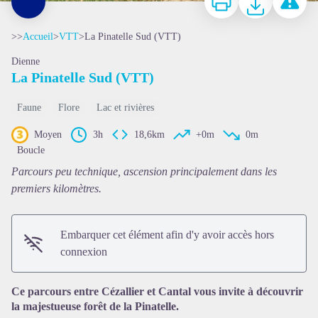
>>
Accueil
>
VTT
>
La Pinatelle Sud (VTT)
Dienne
La Pinatelle Sud (VTT)
Faune
Flore
Lac et rivières
Moyen
3h
18,6km
+0m
0m
Boucle
Voir l'image en plein écran
Parcours peu technique, ascension principalement dans les
premiers kilomètres.
Embarquer cet élément afin d'y avoir accès hors
connexion
Ce parcours entre Cézallier et Cantal vous invite à découvrir
la majestueuse forêt de la Pinatelle.