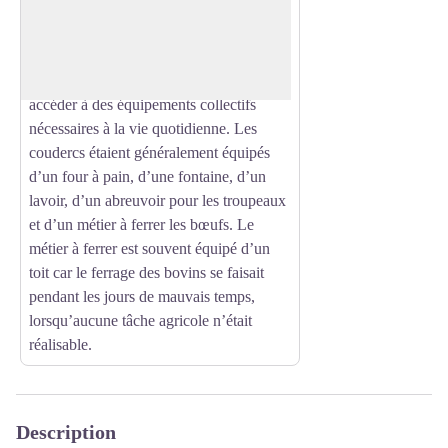
observer des bassins est un ancien
Voir l'image en plein écran
couderc. Les coudercs étaient des
espaces communaux, mis à disposition
des habitants, sur lesquels ils pouvaient
accéder à des équipements collectifs
nécessaires à la vie quotidienne. Les
coudercs étaient généralement équipés
d’un four à pain, d’une fontaine, d’un
lavoir, d’un abreuvoir pour les troupeaux
et d’un métier à ferrer les bœufs. Le
métier à ferrer est souvent équipé d’un
toit car le ferrage des bovins se faisait
pendant les jours de mauvais temps,
lorsqu’aucune tâche agricole n’était
réalisable.
Description