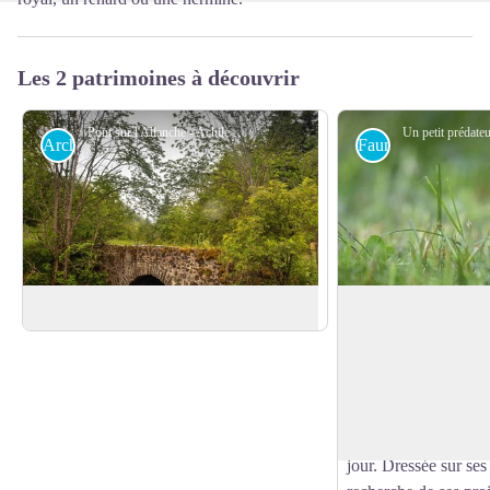
Les 2 patrimoines à découvrir
Pont sur l'Allanche - Achile De Lievre
Architecture
Faune
Pont de pierres
L'hermine
Petit mammifère qui 
milieux ouverts comm
Voir l'image en plein écran
bocagères et les esti
murets, l’hermine fait
espèces pouvant être
jour. Dressée sur ses 