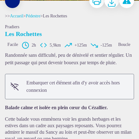
>>
Accueil
>
Pédestre
>
Les Rochettes
Pradiers
Les Rochettes
Facile
Boucle
2h
5,9km
+125m
-125m
Randonnée sans difficulté, peu de dénivelé et sentier régulier. Un
petit passage qui peut devenir boueux par temps de pluie.
Voir l'image en plein écran
Embarquer cet élément afin d'y avoir accès hors
connexion
Balade calme et isolée en plein cœur du Cézallier.
Cette balade vous emmènera voir les grands herbages et les
estives dans un cadre aux paysages reposants. Vous pourrez
admirer le massif du Sancy au loin et peut-être observer un milan
royal, un renard ou une hermine.