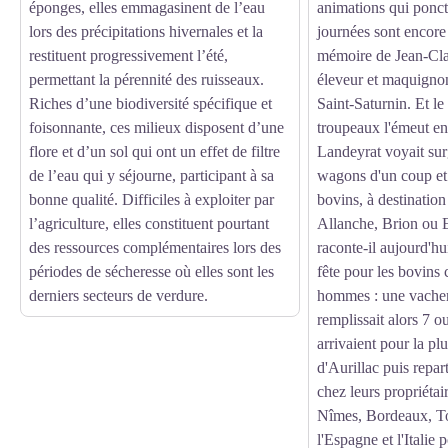
éponges, elles emmagasinent de l’eau
animations qui ponct
lors des précipitations hivernales et la
journées sont encore 
restituent progressivement l’été,
mémoire de Jean-Cla
permettant la pérennité des ruisseaux.
éleveur et maquignon,
Riches d’une biodiversité spécifique et
Saint-Saturnin. Et le
foisonnante, ces milieux disposent d’une
troupeaux l'émeut en
flore et d’un sol qui ont un effet de filtre
Landeyrat voyait sur
de l’eau qui y séjourne, participant à sa
wagons d'un coup et 
bonne qualité. Difficiles à exploiter par
bovins, à destination 
l’agriculture, elles constituent pourtant
Allanche, Brion ou 
des ressources complémentaires lors des
raconte-il aujourd'hui
périodes de sécheresse où elles sont les
fête pour les bovins
derniers secteurs de verdure.
hommes : une vacheri
remplissait alors 7 o
arrivaient pour la pl
d'Aurillac puis repar
chez leurs propriétai
Nîmes, Bordeaux, To
l'Espagne et l'Italie 