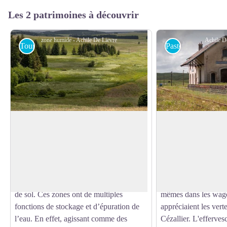
Les 2 patrimoines à découvrir
zone humide - Achile De Lievre
Achile D
Tourbière
Pastoralisme
Les zones humides
La gare de Landey
Vous pouvez voir en contrebas le fond du
Pendant des décennies
pré dans lequel il y a une zone humide.
transhumance a perm
Voir l'image en plein écran
Les dépressions paysagères (les fonds,
bestiaux vers les haut
les creux) présentent souvent une zone
aujourd'hui le souve
humide issue de la topographie et du type
fêtes où les vaches m
de sol. Ces zones ont de multiples
mêmes dans les wago
fonctions de stockage et d’épuration de
appréciaient les vert
l’eau. En effet, agissant comme des
Cézallier. L'efferves