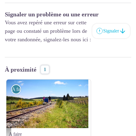
Signaler un problème ou une erreur
Vous avez repéré une erreur sur cette
page ou constaté un problème lors de
Signaler
votre randonnée, signalez-les nous ici :
À proximité
1
A faire
A faire
Vélorail du Cézallier - Vélorail du Cézallier