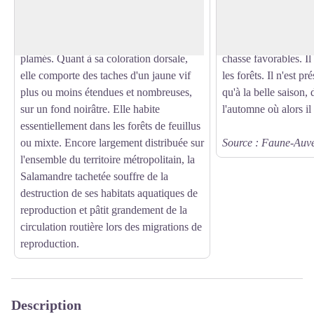
Voir l'image en plein écran
Sa silhouette est à la fois allongée et
presque uniquement d
boudinée : quatre membres épais
serpents) ! Il trouve
terminés par des doigts et orteils non
les pelouses et les é
plamés. Quant à sa coloration dorsale,
chasse favorables. Il
elle comporte des taches d'un jaune vif
les forêts. Il n'est 
plus ou moins étendues et nombreuses,
qu'à la belle saison,
sur un fond noirâtre. Elle habite
l'automne où alors il
essentiellement dans les forêts de feuillus
ou mixte. Encore largement distribuée sur
Source : Faune-Auv
l'ensemble du territoire métropolitain, la
Salamandre tachetée souffre de la
destruction de ses habitats aquatiques de
reproduction et pâtit grandement de la
circulation routière lors des migrations de
reproduction.
Description