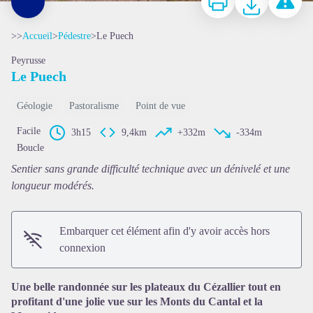
>>
Accueil
>
Pédestre
>
Le Puech
Peyrusse
Le Puech
Géologie
Pastoralisme
Point de vue
Facile
3h15
9,4km
+332m
-334m
Boucle
Voir l'image en plein écran
Sentier sans grande difficulté technique avec un dénivelé et une
longueur modérés.
Embarquer cet élément afin d'y avoir accès hors
connexion
Une belle randonnée sur les plateaux du Cézallier tout en
profitant d'une jolie vue sur les Monts du Cantal et la