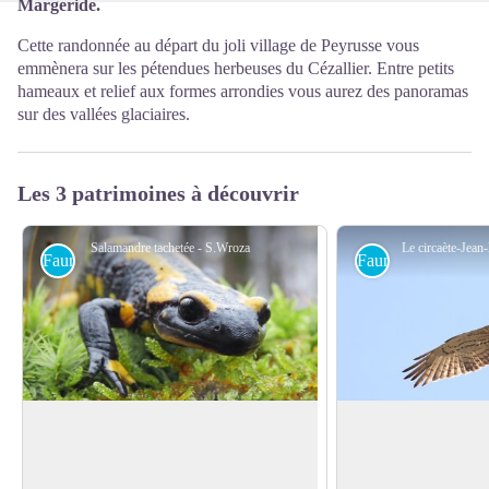
Margeride.
Cette randonnée au départ du joli village de Peyrusse vous
emmènera sur les pétendues herbeuses du Cézallier. Entre petits
hameaux et relief aux formes arrondies vous aurez des panoramas
sur des vallées glaciaires.
Les 3 patrimoines à découvrir
Salamandre tachetée - S.Wroza
Faune
Faune
La Salamandre tachetée
Le circaète Jean-le
Il faudra se lever tôt, ou se coucher tard
Ce rapace de grande 
pour la voir... puisqu'elle vit plutôt la nuit.
alimentaire bien part