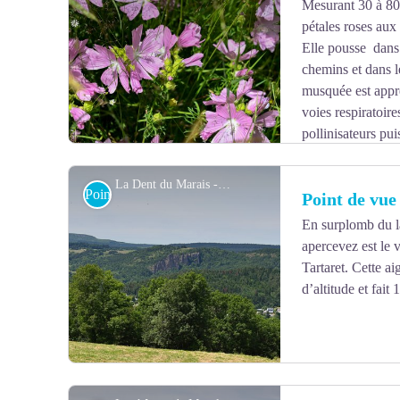
Mesurant 30 à 80 
pétales roses aux 
Voir l'image en plein écran
Elle pousse dans
chemins et dans 
musquée est appré
voies respiratoir
pollinisateurs pu
puisse les admirer, merci de ne pas cueillir les fleurs.
La Dent du Marais - Valérianne Monnet
Point de vue
Point de vue
En surplomb du l
apercevez est le 
Voir l'image en plein écran
Tartaret. Cette a
d’altitude et fait