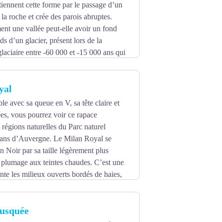
tiennent cette forme par le passage d’un
e la roche et crée des parois abruptes.
nt une vallée peut-elle avoir un fond
ids d’un glacier, présent lors de la
laciaire entre -60 000 et -15 000 ans qui
entes, formées avant l’arrivée du glacier.
yal
le avec sa queue en V, sa tête claire et
tées, vous pourrez voir ce rapace
 régions naturelles du Parc naturel
cans d’Auvergne. Le Milan Royal se
n Noir par sa taille légèrement plus
 plumage aux teintes chaudes. C’est une
nte les milieux ouverts bordés de haies,
orges boisées. Depuis plusieurs années un
ammes d’études et de conservation sont en
usquée
gne et les régions naturelles du Parc