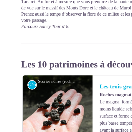
Tartaret. Au fur et à mesure que vous prendrez de la hauteur
de vue sur le massif des Monts Dore et le château de Murol
Prenez aussi le temps d’observer la flore de ce milieu et les 
votre passage.
Parcours Sancy Tour n°8.
Les 10 patrimoines à décou
Scories noires (roches magmatiques) - Valérianne Monnet
Géologie
Les trois gr
Roches magmati
Le magma, formé p
moins liquide selo
surface et forme
plus basse tempér
avant la surface