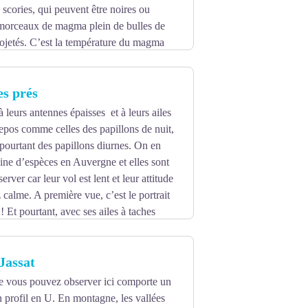
 scories, qui peuvent être noires ou
 morceaux de magma plein de bulles de
rojetés. C’est la température du magma
érature est élevée, plus le
ient et donne cette couleur rouge. On
s prés
olcan, proche de la cheminée, tandis que
du volcan.
 leurs antennes épaisses et à leurs ailes
repos comme celles des papillons de nuit,
pourtant des papillons diurnes. On en
ine d’espèces en Auvergne et elles sont
erver car leur vol est lent et leur attitude
 calme. A première vue, c’est le portrait
 ! Et pourtant, avec ses ailes à taches
s qu’elle est immangeable car elle
 Jassat
e vous pouvez observer ici comporte un
n profil en U. En montagne, les vallées