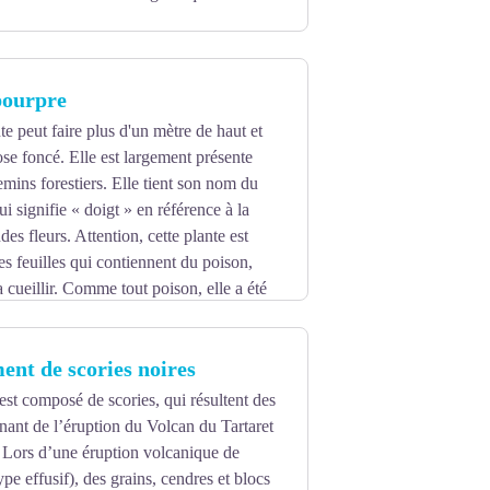
u vent, de l’eau, et du gel-dégel. Les
pourpre
 sont transformés en grains de sable à
ner avec d’autres éléments (argiles,
te peut faire plus d'un mètre de haut et
ose foncé. Elle est largement présente
mins forestiers. Elle tient son nom du
estre et qui sont alors exposées à une
qui signifie « doigt » en référence à la
orme ou de composition : ce sont les
es fleurs. Attention, cette plante est
es feuilles qui contiennent du poison,
 cueillir. Comme tout poison, elle a été
rofit, pour notamment régler les
ent de scories noires
est composé de scories, qui résultent des
nant de l’éruption du Volcan du Tartaret
. Lors d’une éruption volcanique de
pe effusif), des grains, cendres et blocs