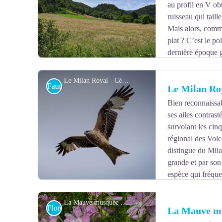
au profil en V ob
ruisseau qui taill
Mais alors, comme
plat ? C’est le po
dernière époque g
a aplani la vallée, qui conserve malgré tout ses fortes p
Le Milan Royal - Cédric Seguin
Faune
Le Milan Ro
Bien reconnaissab
ses ailes contras
Voir l'image en plein écran
survolant les cinq
régional des Vol
distingue du Mila
grande et par son
espèce qui fréque
de bosquets ou de forêts ou les plateaux entaillés de g
déclin des populations est constaté, et plusieurs progr
La Mauve musquée - Valérianne Monnet
Flore
La Mauve m
cours avec la Ligue de Protection des Oiseaux. L’Auver
sont un bastion pour cette espèce !