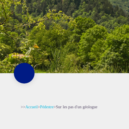
>>
Accueil
>
Pédestre
>
Sur les pas d'un géologue