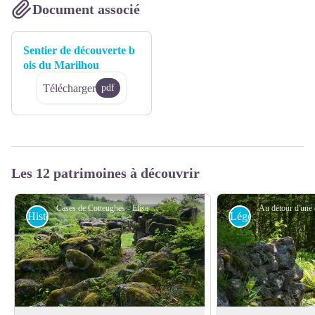
Document associé
Sentier de découverte b
ois du Marilhou
Télécharger
pdf
Les 12 patrimoines à découvrir
Cases de Cotteughes - Elisa Réveillaud
Histoire
Légende