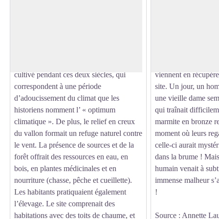
Les cases de Cotteughes
Les fées de Cotteu
Occupé du 10e au 12e siècle, ce site
Le village de Cotteug
remarquable est un ancien village
par des fées qui, obli
Voir l'image en plein écran
médiéval, classé monument historique
lieux dans l’urgence,
depuis 1924. Bien que placé à 1000 m
trésor dans les ruine
d’altitude, le lieu a pu être habité et
on peut les apercevoi
cultivé pendant ces deux siècles, qui
viennent en récupérer
correspondent à une période
site. Un jour, un ho
d’adoucissement du climat que les
une vieille dame sem
historiens nomment l’ « optimum
qui traînait difficil
climatique ». De plus, le relief en creux
marmite en bronze r
du vallon formait un refuge naturel contre
moment où leurs rega
le vent. La présence de sources et de la
celle-ci aurait mysté
forêt offrait des ressources en eau, en
dans la brume ! Mais
bois, en plantes médicinales et en
humain venait à subtil
nourriture (chasse, pêche et cueillette).
immense malheur s’ab
Les habitants pratiquaient également
!
l’élevage. Le site comprenait des
habitations avec des toits de chaume, et
Source : Annette La