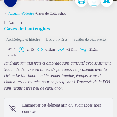
>>
Accueil
>
Pédestre
>
Cases de Cotteughes
Le Vaulmier
Cases de Cotteughes
Archéologie et histoire
Lac et rivières
Sentier de découverte
Facile
2h15
6,5km
+211m
-212m
Boucle
Voir l'image en plein écran
Itinéraire familial frais et ombragé sans difficulté avec seulement
500 m de dénivelé en milieu de parcours. La proximité avec la
rivière Le Marilhou rend le sentier humide, équipez-vous de
chaussures de marche pour ne pas glisser ! Traversée de la D30
sans risque : très peu de circulation.
Embarquer cet élément afin d'y avoir accès hors
connexion