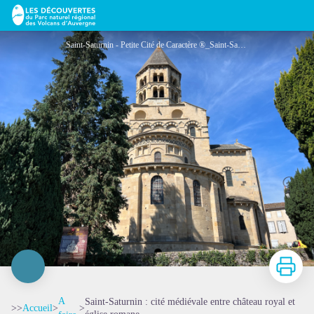
Saint‑Saturnin : cité médiévale entre château royal et église romane
Saint-Saturnin - Petite Cité de Caractère ®_Saint-Saturnin - Clermont Auvergne Volcans
Imprimer
A
Saint‑Saturnin : cité médiévale entre château royal et
>>
Accueil
>
>