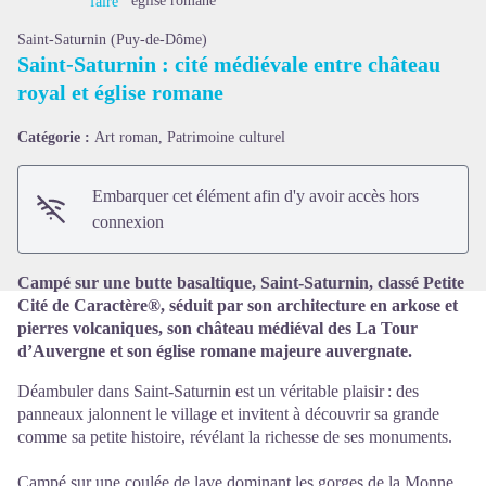
église romane
faire
Saint-Saturnin (Puy-de-Dôme)
Saint‑Saturnin : cité médiévale entre château
royal et église romane
Voir l'image en plein écran
Catégorie :
Art roman, Patrimoine culturel
Embarquer cet élément afin d'y avoir accès hors
connexion
Campé sur une butte basaltique, Saint‑Saturnin, classé Petite
Cité de Caractère®, séduit par son architecture en arkose et
pierres volcaniques, son château médiéval des La Tour
d’Auvergne et son église romane majeure auvergnate.
Déambuler dans Saint‑Saturnin est un véritable plaisir : des
panneaux jalonnent le village et invitent à découvrir sa grande
comme sa petite histoire, révélant la richesse de ses monuments.
Campé sur une coulée de lave dominant les gorges de la Monne