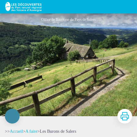
Les Burons de Salers
Office de Tourisme du Pays de Salers
Imprimer
>>
Accueil
>
A faire
>
Les Burons de Salers